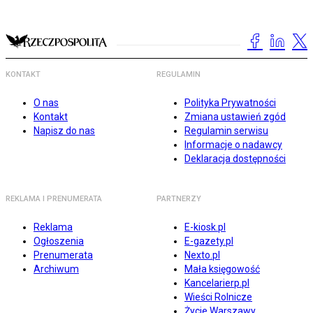
KONTAKT
REGULAMIN
O nas
Polityka Prywatności
Kontakt
Zmiana ustawień zgód
Napisz do nas
Regulamin serwisu
Informacje o nadawcy
Deklaracja dostępności
REKLAMA I PRENUMERATA
PARTNERZY
Reklama
E-kiosk.pl
Ogłoszenia
E-gazety.pl
Prenumerata
Nexto.pl
Archiwum
Mała księgowość
Kancelarierp.pl
Wieści Rolnicze
Życie Warszawy