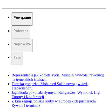
Powiązane
Polecane
Najnowsze
Tagi
Reprezentacja jak kobieta życia. Mundial wywołał rewolucję
na trenerskich ławkach
Turecka gorączka. Mohamed Salah nową gwiazdą
Trabzonsporu
Jagiellonia pokonała słynnych Rangersów. Wyniki el. Ligi
Europy i Konferencji
Z kim zagrają polskie kluby w europejskich pucharach?
Rywale i terminarz