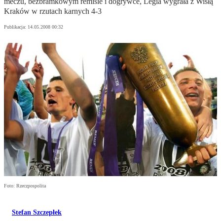
meczu, bezbramkowym remisie i dogrywce, Legia wygrała z Wisłą
Kraków w rzutach karnych 4-3
Publikacja:
14.05.2008 00:32
Foto: Rzeczpospolita
Stefan Szczepłek