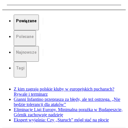
Powiązane
Polecane
Najnowsze
Tagi
Z kim zagrają polskie kluby w europejskich pucharach?
Rywale i terminarz
Gianni Infantino przeprasza za błędy, ale też ostrzega. „Nie
będzie tolerancji dla ataków”
Eliminacje Ligi Europy. Minimalna porażka w Budapeszcie,
Górnik zachowuje nadzieję
Ekspert wyjaśnia: Czy „Staruch” mógł stać na płocie