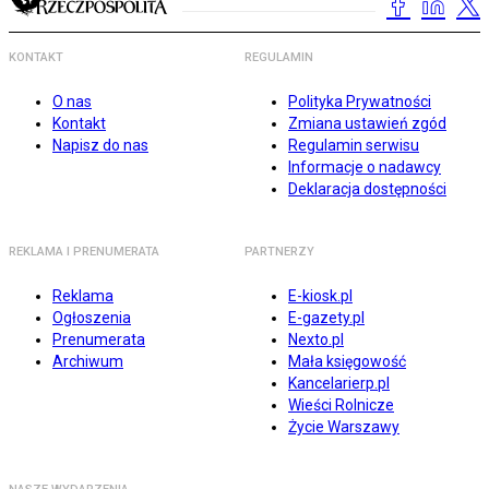
KONTAKT
REGULAMIN
O nas
Polityka Prywatności
Kontakt
Zmiana ustawień zgód
Napisz do nas
Regulamin serwisu
Informacje o nadawcy
Deklaracja dostępności
REKLAMA I PRENUMERATA
PARTNERZY
Reklama
E-kiosk.pl
Ogłoszenia
E-gazety.pl
Prenumerata
Nexto.pl
Archiwum
Mała księgowość
Kancelarierp.pl
Wieści Rolnicze
Życie Warszawy