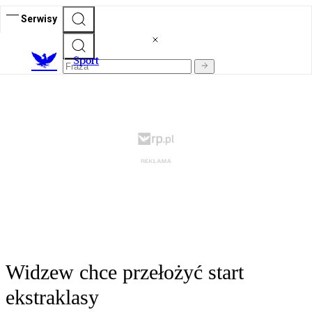
Serwisy
S
port
Widzew chce przełożyć start
ekstraklasy