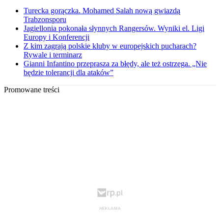
Turecka gorączka. Mohamed Salah nową gwiazdą
Trabzonsporu
Jagiellonia pokonała słynnych Rangersów. Wyniki el. Ligi
Europy i Konferencji
Z kim zagrają polskie kluby w europejskich pucharach?
Rywale i terminarz
Gianni Infantino przeprasza za błędy, ale też ostrzega. „Nie
będzie tolerancji dla ataków”
Promowane treści