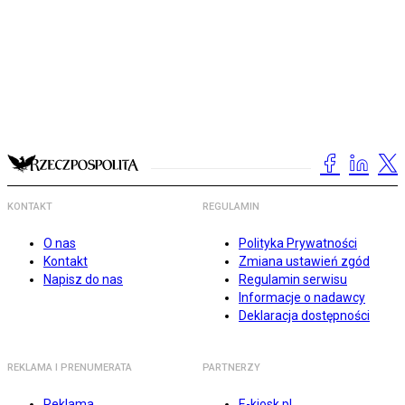
KONTAKT
REGULAMIN
O nas
Polityka Prywatności
Kontakt
Zmiana ustawień zgód
Napisz do nas
Regulamin serwisu
Informacje o nadawcy
Deklaracja dostępności
REKLAMA I PRENUMERATA
PARTNERZY
Reklama
E-kiosk.pl