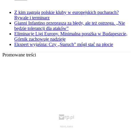
Z kim zagrają polskie kluby w europejskich pucharach?
Rywale i terminarz
Gianni Infantino przeprasza za błędy, ale też ostrzega. „Nie
będzie tolerancji dla ataków”
Eliminacje Ligi Europy. Minimalna porażka w Budapeszcie,
Górnik zachowuje nadzieję
Ekspert wyjaśnia: Czy „Staruch” mógł stać na płocie
Promowane treści