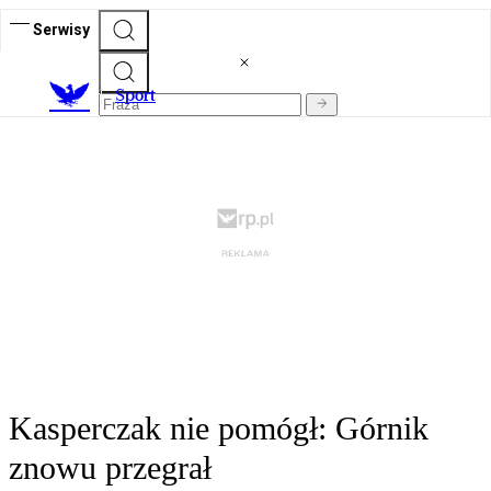
Serwisy
S
port
Kasperczak nie pomógł: Górnik
znowu przegrał