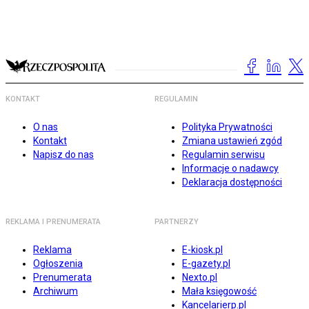
KONTAKT
REGULAMIN
O nas
Polityka Prywatności
Kontakt
Zmiana ustawień zgód
Napisz do nas
Regulamin serwisu
Informacje o nadawcy
Deklaracja dostępności
REKLAMA I PRENUMERATA
PARTNERZY
Reklama
E-kiosk.pl
Ogłoszenia
E-gazety.pl
Prenumerata
Nexto.pl
Archiwum
Mała księgowość
Kancelarierp.pl