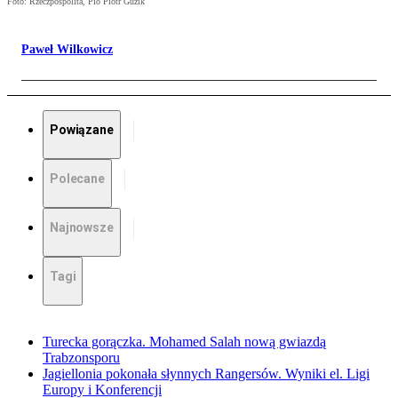
Foto: Rzeczpospolita, Pio Piotr Guzik
Paweł Wilkowicz
Powiązane
Polecane
Najnowsze
Tagi
Turecka gorączka. Mohamed Salah nową gwiazdą
Trabzonsporu
Jagiellonia pokonała słynnych Rangersów. Wyniki el. Ligi
Europy i Konferencji