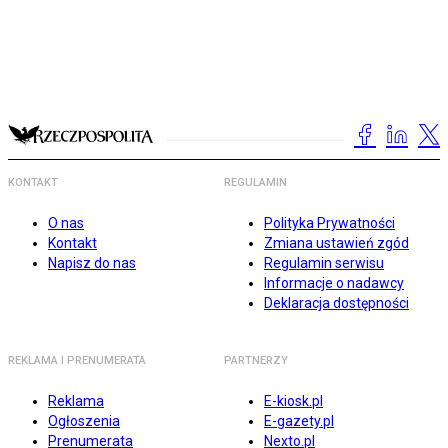
KONTAKT
REGULAMIN
O nas
Polityka Prywatności
Kontakt
Zmiana ustawień zgód
Napisz do nas
Regulamin serwisu
Informacje o nadawcy
Deklaracja dostępności
REKLAMA I PRENUMERATA
PARTNERZY
Reklama
E-kiosk.pl
Ogłoszenia
E-gazety.pl
Prenumerata
Nexto.pl