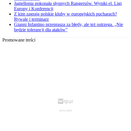
Jagiellonia pokonała słynnych Rangersów. Wyniki el. Ligi
Europy i Konferencji
Z kim zagrają polskie kluby w europejskich pucharach?
Rywale i terminarz
Gianni Infantino przeprasza za błędy, ale też ostrzega. „Nie
będzie tolerancji dla ataków”
Promowane treści