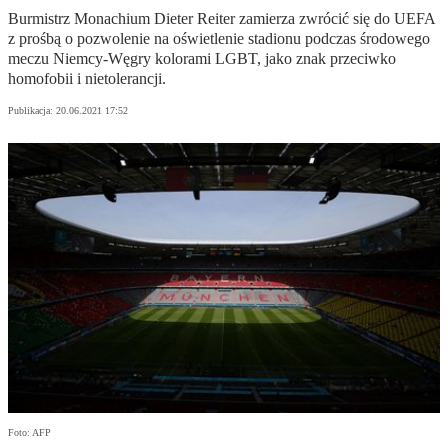
Burmistrz Monachium Dieter Reiter zamierza zwrócić się do UEFA
z prośbą o pozwolenie na oświetlenie stadionu podczas środowego
meczu Niemcy-Węgry kolorami LGBT, jako znak przeciwko
homofobii i nietolerancji.
Publikacja:
20.06.2021 17:52
Foto: AFP