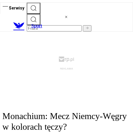
Serwisy
S
port
Monachium: Mecz Niemcy-Węgry
w kolorach tęczy?