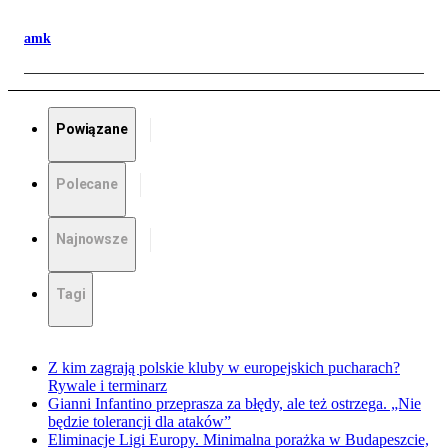
amk
Powiązane
Polecane
Najnowsze
Tagi
Z kim zagrają polskie kluby w europejskich pucharach?
Rywale i terminarz
Gianni Infantino przeprasza za błędy, ale też ostrzega. „Nie
będzie tolerancji dla ataków”
Eliminacje Ligi Europy. Minimalna porażka w Budapeszcie,