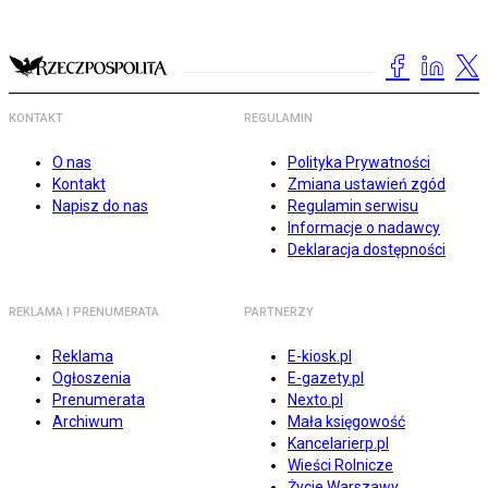
KONTAKT
REGULAMIN
O nas
Polityka Prywatności
Kontakt
Zmiana ustawień zgód
Napisz do nas
Regulamin serwisu
Informacje o nadawcy
Deklaracja dostępności
REKLAMA I PRENUMERATA
PARTNERZY
Reklama
E-kiosk.pl
Ogłoszenia
E-gazety.pl
Prenumerata
Nexto.pl
Archiwum
Mała księgowość
Kancelarierp.pl
Wieści Rolnicze
Życie Warszawy