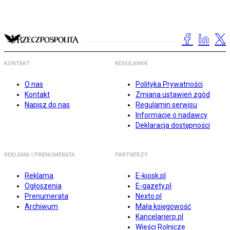
KONTAKT
REGULAMIN
O nas
Polityka Prywatności
Kontakt
Zmiana ustawień zgód
Napisz do nas
Regulamin serwisu
Informacje o nadawcy
Deklaracja dostępności
REKLAMA I PRENUMERATA
PARTNERZY
Reklama
E-kiosk.pl
Ogłoszenia
E-gazety.pl
Prenumerata
Nexto.pl
Archiwum
Mała księgowość
Kancelarierp.pl
Wieści Rolnicze