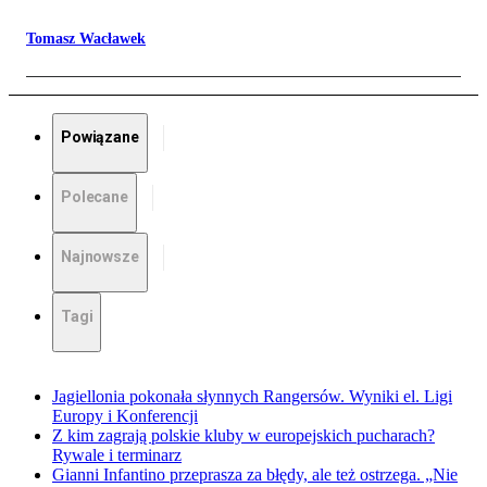
Tomasz Wacławek
Powiązane
Polecane
Najnowsze
Tagi
Jagiellonia pokonała słynnych Rangersów. Wyniki el. Ligi
Europy i Konferencji
Z kim zagrają polskie kluby w europejskich pucharach?
Rywale i terminarz
Gianni Infantino przeprasza za błędy, ale też ostrzega. „Nie