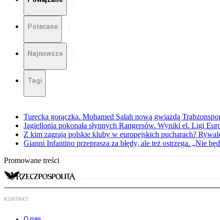
Polecane
Najnowsze
Tagi
Turecka gorączka. Mohamed Salah nową gwiazdą Trabzonspo
Jagiellonia pokonała słynnych Rangersów. Wyniki el. Ligi Eur
Z kim zagrają polskie kluby w europejskich pucharach? Rywale
Gianni Infantino przeprasza za błędy, ale też ostrzega. „Nie będ
Promowane treści
KONTAKT
O nas