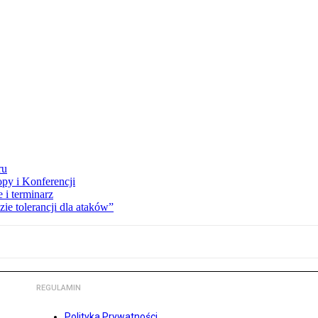
ru
opy i Konferencji
 i terminarz
zie tolerancji dla ataków”
REGULAMIN
Polityka Prywatności