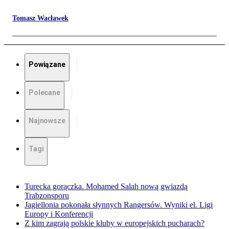
Tomasz Wacławek
Powiązane
Polecane
Najnowsze
Tagi
Turecka gorączka. Mohamed Salah nową gwiazdą
Trabzonsporu
Jagiellonia pokonała słynnych Rangersów. Wyniki el. Ligi
Europy i Konferencji
Z kim zagrają polskie kluby w europejskich pucharach?