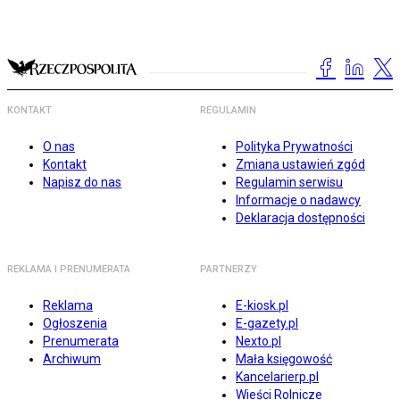
KONTAKT
REGULAMIN
O nas
Polityka Prywatności
Kontakt
Zmiana ustawień zgód
Napisz do nas
Regulamin serwisu
Informacje o nadawcy
Deklaracja dostępności
REKLAMA I PRENUMERATA
PARTNERZY
Reklama
E-kiosk.pl
Ogłoszenia
E-gazety.pl
Prenumerata
Nexto.pl
Archiwum
Mała księgowość
Kancelarierp.pl
Wieści Rolnicze