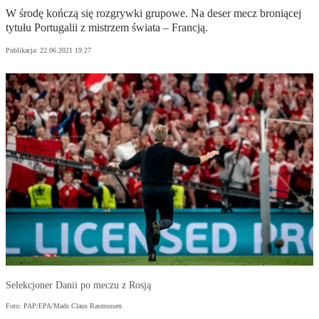
W środę kończą się rozgrywki grupowe. Na deser mecz broniącej
tytułu Portugalii z mistrzem świata – Francją.
Publikacja:
22.06.2021 19:27
Selekcjoner Danii po meczu z Rosją
Foto: PAP/EPA/Mads Claus Rasmussen