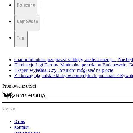
Polecane
Najnowsze
Tagi
Gianni Infantino przeprasza za błędy, ale też ostrzega. „Nie będ
Eliminacje Ligi Europy. Minimalna porażka w Budapeszcie, G
Ekspert wyjaśnia: Czy „Staruch” mógł stać na płocie
Z kim zagrają polskie kluby w europejskich pucharach? Rywale
Promowane treści
KONTAKT
O nas
Kontakt