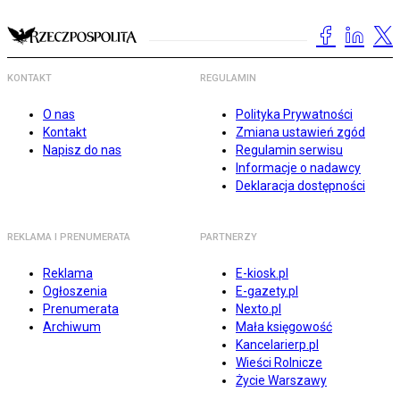
KONTAKT
REGULAMIN
O nas
Polityka Prywatności
Kontakt
Zmiana ustawień zgód
Napisz do nas
Regulamin serwisu
Informacje o nadawcy
Deklaracja dostępności
REKLAMA I PRENUMERATA
PARTNERZY
Reklama
E-kiosk.pl
Ogłoszenia
E-gazety.pl
Prenumerata
Nexto.pl
Archiwum
Mała księgowość
Kancelarierp.pl
Wieści Rolnicze
Życie Warszawy