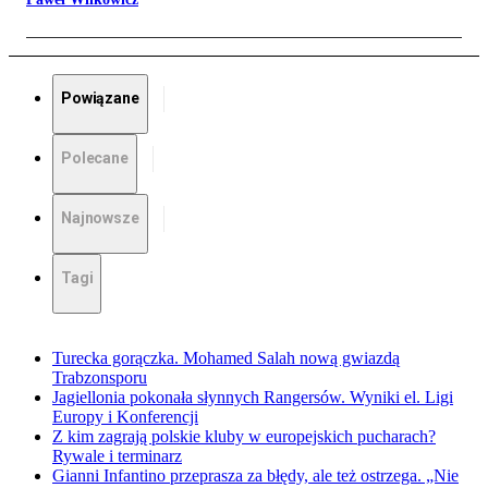
Powiązane
Polecane
Najnowsze
Tagi
Turecka gorączka. Mohamed Salah nową gwiazdą
Trabzonsporu
Jagiellonia pokonała słynnych Rangersów. Wyniki el. Ligi
Europy i Konferencji
Z kim zagrają polskie kluby w europejskich pucharach?
Rywale i terminarz
Gianni Infantino przeprasza za błędy, ale też ostrzega. „Nie