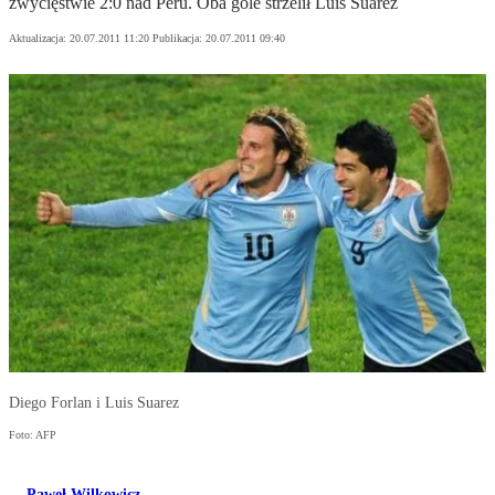
zwycięstwie 2:0 nad Peru. Oba gole strzelił Luis Suarez
Aktualizacja:
20.07.2011 11:20
Publikacja:
20.07.2011 09:40
Diego Forlan i Luis Suarez
Foto: AFP
Paweł Wilkowicz