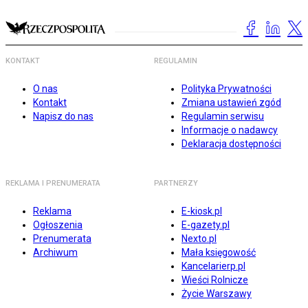
KONTAKT
REGULAMIN
O nas
Polityka Prywatności
Kontakt
Zmiana ustawień zgód
Napisz do nas
Regulamin serwisu
Informacje o nadawcy
Deklaracja dostępności
REKLAMA I PRENUMERATA
PARTNERZY
Reklama
E-kiosk.pl
Ogłoszenia
E-gazety.pl
Prenumerata
Nexto.pl
Archiwum
Mała księgowość
Kancelarierp.pl
Wieści Rolnicze
Życie Warszawy