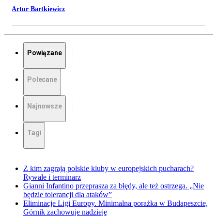
Artur Bartkiewicz
Powiązane
Polecane
Najnowsze
Tagi
Z kim zagrają polskie kluby w europejskich pucharach?
Rywale i terminarz
Gianni Infantino przeprasza za błędy, ale też ostrzega. „Nie
będzie tolerancji dla ataków”
Eliminacje Ligi Europy. Minimalna porażka w Budapeszcie,
Górnik zachowuje nadzieję