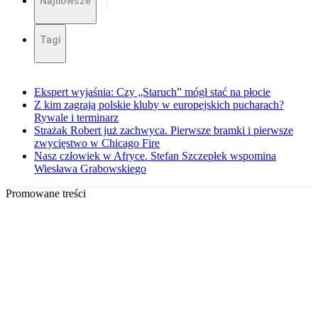
Najnowsze
Tagi
Ekspert wyjaśnia: Czy „Staruch” mógł stać na płocie
Z kim zagrają polskie kluby w europejskich pucharach?
Rywale i terminarz
Strażak Robert już zachwyca. Pierwsze bramki i pierwsze
zwycięstwo w Chicago Fire
Nasz człowiek w Afryce. Stefan Szczepłek wspomina
Wiesława Grabowskiego
Promowane treści