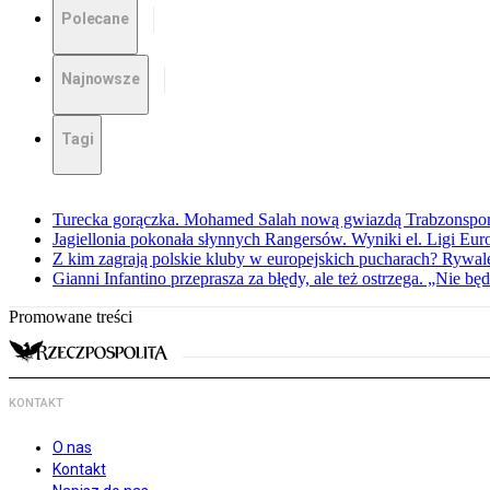
Polecane
Najnowsze
Tagi
Turecka gorączka. Mohamed Salah nową gwiazdą Trabzonspo
Jagiellonia pokonała słynnych Rangersów. Wyniki el. Ligi Eur
Z kim zagrają polskie kluby w europejskich pucharach? Rywale
Gianni Infantino przeprasza za błędy, ale też ostrzega. „Nie będ
Promowane treści
KONTAKT
O nas
Kontakt