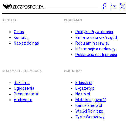
KONTAKT
REGULAMIN
O nas
Polityka Prywatności
Kontakt
Zmiana ustawień zgód
Napisz do nas
Regulamin serwisu
Informacje o nadawcy
Deklaracja dostępności
REKLAMA I PRENUMERATA
PARTNERZY
Reklama
E-kiosk.pl
Ogłoszenia
E-gazety.pl
Prenumerata
Nexto.pl
Archiwum
Mała księgowość
Kancelarierp.pl
Wieści Rolnicze
Życie Warszawy