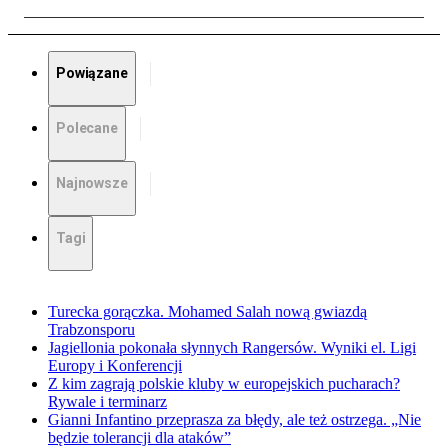
Powiązane
Polecane
Najnowsze
Tagi
Turecka gorączka. Mohamed Salah nową gwiazdą
Trabzonsporu
Jagiellonia pokonała słynnych Rangersów. Wyniki el. Ligi
Europy i Konferencji
Z kim zagrają polskie kluby w europejskich pucharach?
Rywale i terminarz
Gianni Infantino przeprasza za błędy, ale też ostrzega. „Nie
będzie tolerancji dla ataków”