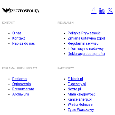
KONTAKT
REGULAMIN
O nas
Polityka Prywatności
Kontakt
Zmiana ustawień zgód
Napisz do nas
Regulamin serwisu
Informacje o nadawcy
Deklaracja dostępności
REKLAMA I PRENUMERATA
PARTNERZY
Reklama
E-kiosk.pl
Ogłoszenia
E-gazety.pl
Prenumerata
Nexto.pl
Archiwum
Mała księgowość
Kancelarierp.pl
Wieści Rolnicze
Życie Warszawy