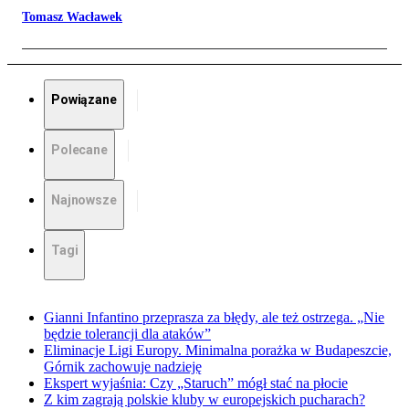
Tomasz Wacławek
Powiązane
Polecane
Najnowsze
Tagi
Gianni Infantino przeprasza za błędy, ale też ostrzega. „Nie
będzie tolerancji dla ataków”
Eliminacje Ligi Europy. Minimalna porażka w Budapeszcie,
Górnik zachowuje nadzieję
Ekspert wyjaśnia: Czy „Staruch” mógł stać na płocie
Z kim zagrają polskie kluby w europejskich pucharach?