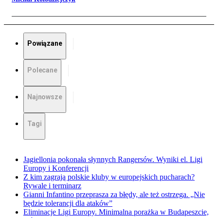
Powiązane
Polecane
Najnowsze
Tagi
Jagiellonia pokonała słynnych Rangersów. Wyniki el. Ligi
Europy i Konferencji
Z kim zagrają polskie kluby w europejskich pucharach?
Rywale i terminarz
Gianni Infantino przeprasza za błędy, ale też ostrzega. „Nie
będzie tolerancji dla ataków”
Eliminacje Ligi Europy. Minimalna porażka w Budapeszcie,