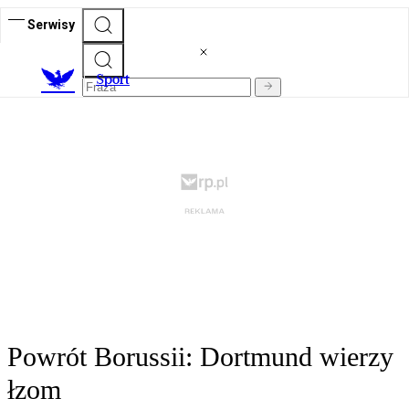
Serwisy
S
port
Powrót Borussii: Dortmund wierzy
łzom