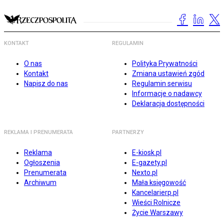
KONTAKT
REGULAMIN
O nas
Polityka Prywatności
Kontakt
Zmiana ustawień zgód
Napisz do nas
Regulamin serwisu
Informacje o nadawcy
Deklaracja dostępności
REKLAMA I PRENUMERATA
PARTNERZY
Reklama
E-kiosk.pl
Ogłoszenia
E-gazety.pl
Prenumerata
Nexto.pl
Archiwum
Mała księgowość
Kancelarierp.pl
Wieści Rolnicze
Życie Warszawy