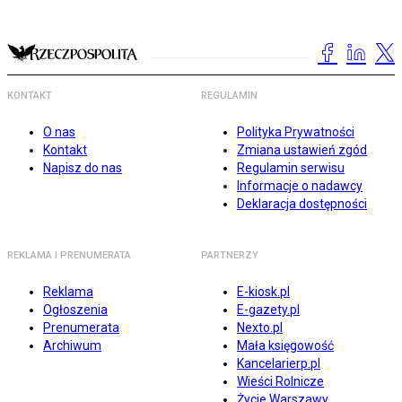
KONTAKT
REGULAMIN
O nas
Polityka Prywatności
Kontakt
Zmiana ustawień zgód
Napisz do nas
Regulamin serwisu
Informacje o nadawcy
Deklaracja dostępności
REKLAMA I PRENUMERATA
PARTNERZY
Reklama
E-kiosk.pl
Ogłoszenia
E-gazety.pl
Prenumerata
Nexto.pl
Archiwum
Mała księgowość
Kancelarierp.pl
Wieści Rolnicze
Życie Warszawy