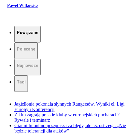
Paweł Wilkowicz
Powiązane
Polecane
Najnowsze
Tagi
Jagiellonia pokonała słynnych Rangersów. Wyniki el. Ligi
Europy i Konferencji
Z kim zagrają polskie kluby w europejskich pucharach?
Rywale i terminarz
Gianni Infantino przeprasza za błędy, ale też ostrzega. „Nie
będzie tolerancji dla ataków”