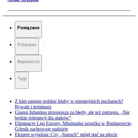
Powiązane
Polecane
Najnowsze
Tagi
Z kim zagrają polskie kluby w europejskich pucharach?
Rywale i terminarz
Gianni Infantino przeprasza za błędy, ale też ostrzega. „Nie
będzie tolerancji dla ataków”
Eliminacje Ligi Europy. Minimalna porażka w Budapeszcie,
Górnik zachowuje nadzieję
Ekspert wyjaśnia: Czy „Staruch” mógł stać na płocie