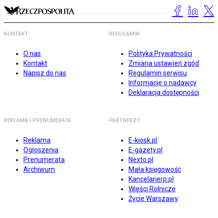
KONTAKT
REGULAMIN
O nas
Polityka Prywatności
Kontakt
Zmiana ustawień zgód
Napisz do nas
Regulamin serwisu
Informacje o nadawcy
Deklaracja dostępności
REKLAMA I PRENUMERATA
PARTNERZY
Reklama
E-kiosk.pl
Ogłoszenia
E-gazety.pl
Prenumerata
Nexto.pl
Archiwum
Mała księgowość
Kancelarierp.pl
Wieści Rolnicze
Życie Warszawy