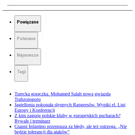
Powiązane
Polecane
Najnowsze
Tagi
Turecka gorączka. Mohamed Salah nową gwiazdą
Trabzonsporu
Jagiellonia pokonała słynnych Rangersów. Wyniki el. Ligi
Europy i Konferencji
Z kim zagrają polskie kluby w europejskich pucharach?
Rywale i terminarz
Gianni Infantino przeprasza za błędy, ale też ostrzega. „Nie
będzie tolerancji dla ataków”