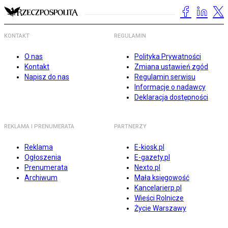
KONTAKT
REGULAMIN
O nas
Polityka Prywatności
Kontakt
Zmiana ustawień zgód
Napisz do nas
Regulamin serwisu
Informacje o nadawcy
Deklaracja dostępności
REKLAMA I PRENUMERATA
PARTNERZY
Reklama
E-kiosk.pl
Ogłoszenia
E-gazety.pl
Prenumerata
Nexto.pl
Archiwum
Mała księgowość
Kancelarierp.pl
Wieści Rolnicze
Życie Warszawy