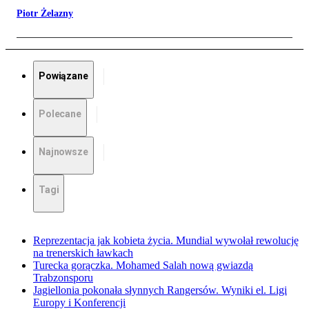
Piotr Żelazny
Powiązane
Polecane
Najnowsze
Tagi
Reprezentacja jak kobieta życia. Mundial wywołał rewolucję
na trenerskich ławkach
Turecka gorączka. Mohamed Salah nową gwiazdą
Trabzonsporu
Jagiellonia pokonała słynnych Rangersów. Wyniki el. Ligi
Europy i Konferencji