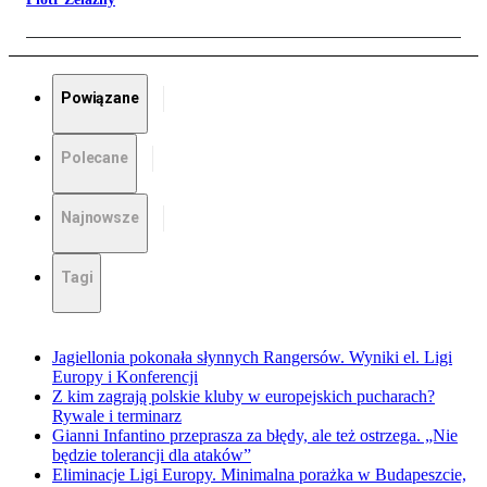
Powiązane
Polecane
Najnowsze
Tagi
Jagiellonia pokonała słynnych Rangersów. Wyniki el. Ligi
Europy i Konferencji
Z kim zagrają polskie kluby w europejskich pucharach?
Rywale i terminarz
Gianni Infantino przeprasza za błędy, ale też ostrzega. „Nie
będzie tolerancji dla ataków”
Eliminacje Ligi Europy. Minimalna porażka w Budapeszcie,