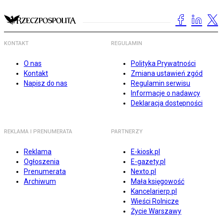
KONTAKT
REGULAMIN
O nas
Polityka Prywatności
Kontakt
Zmiana ustawień zgód
Napisz do nas
Regulamin serwisu
Informacje o nadawcy
Deklaracja dostępności
REKLAMA I PRENUMERATA
PARTNERZY
Reklama
E-kiosk.pl
Ogłoszenia
E-gazety.pl
Prenumerata
Nexto.pl
Archiwum
Mała księgowość
Kancelarierp.pl
Wieści Rolnicze
Życie Warszawy