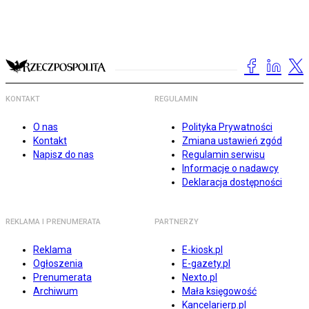
KONTAKT
REGULAMIN
O nas
Polityka Prywatności
Kontakt
Zmiana ustawień zgód
Napisz do nas
Regulamin serwisu
Informacje o nadawcy
Deklaracja dostępności
REKLAMA I PRENUMERATA
PARTNERZY
Reklama
E-kiosk.pl
Ogłoszenia
E-gazety.pl
Prenumerata
Nexto.pl
Archiwum
Mała księgowość
Kancelarierp.pl