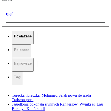
Foto: AFP
rp.pl
Powiązane
Polecane
Najnowsze
Tagi
Turecka gorączka. Mohamed Salah nową gwiazdą
Trabzonsporu
Jagiellonia pokonała słynnych Rangersów. Wyniki el. Ligi
Europy i Konferencji