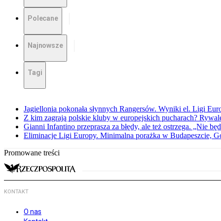
Polecane
Najnowsze
Tagi
Jagiellonia pokonała słynnych Rangersów. Wyniki el. Ligi Eur
Z kim zagrają polskie kluby w europejskich pucharach? Rywale
Gianni Infantino przeprasza za błędy, ale też ostrzega. „Nie będ
Eliminacje Ligi Europy. Minimalna porażka w Budapeszcie, G
Promowane treści
KONTAKT
O nas