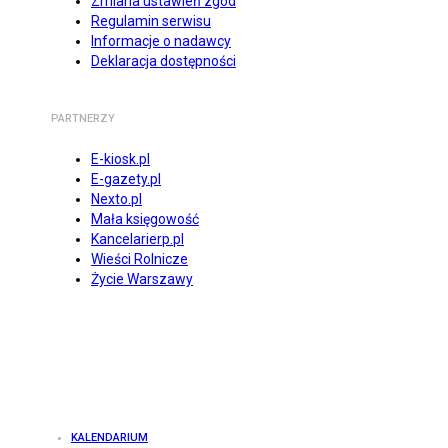
Zmiana ustawień zgód
Regulamin serwisu
Informacje o nadawcy
Deklaracja dostępności
PARTNERZY
E-kiosk.pl
E-gazety.pl
Nexto.pl
Mała księgowość
Kancelarierp.pl
Wieści Rolnicze
Życie Warszawy
KALENDARIUM