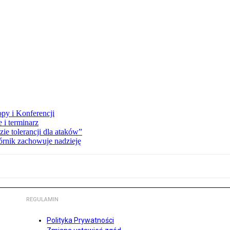
opy i Konferencji
 i terminarz
zie tolerancji dla ataków”
órnik zachowuje nadzieję
REGULAMIN
Polityka Prywatności