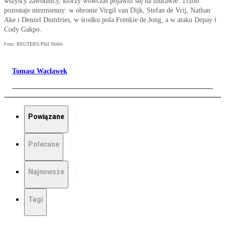
wszyscy zawodnicy, którzy wówczas pojawili się na murawie. Trzon
pozostaje niezmienny: w obronie Virgil van Dijk, Stefan de Vrij, Nathan
Ake i Denzel Dumfries, w środku pola Frenkie de Jong, a w ataku Depay i
Cody Gakpo.
Foto: REUTERS/Phil Noble
Tomasz Wacławek
Powiązane
Polecane
Najnowsze
Tagi