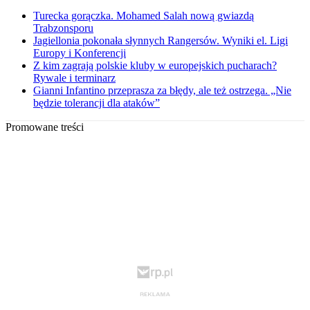
Turecka gorączka. Mohamed Salah nową gwiazdą
Trabzonsporu
Jagiellonia pokonała słynnych Rangersów. Wyniki el. Ligi
Europy i Konferencji
Z kim zagrają polskie kluby w europejskich pucharach?
Rywale i terminarz
Gianni Infantino przeprasza za błędy, ale też ostrzega. „Nie
będzie tolerancji dla ataków”
Promowane treści