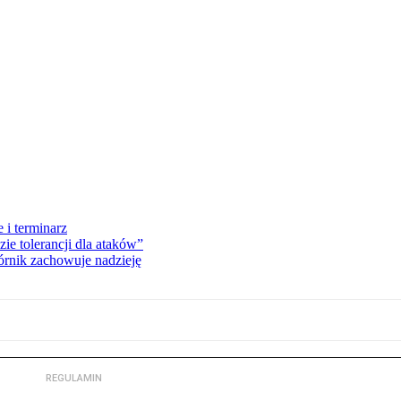
 i terminarz
zie tolerancji dla ataków”
órnik zachowuje nadzieję
REGULAMIN