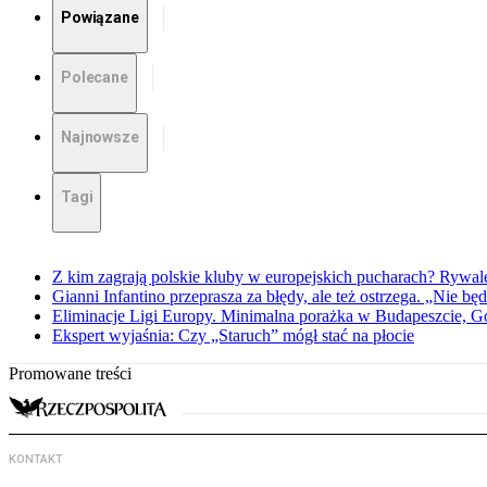
Powiązane
Polecane
Najnowsze
Tagi
Z kim zagrają polskie kluby w europejskich pucharach? Rywale
Gianni Infantino przeprasza za błędy, ale też ostrzega. „Nie będ
Eliminacje Ligi Europy. Minimalna porażka w Budapeszcie, G
Ekspert wyjaśnia: Czy „Staruch” mógł stać na płocie
Promowane treści
KONTAKT