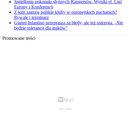
Jagiellonia pokonała słynnych Rangersów. Wyniki el. Ligi
Europy i Konferencji
Z kim zagrają polskie kluby w europejskich pucharach?
Rywale i terminarz
Gianni Infantino przeprasza za błędy, ale też ostrzega. „Nie
będzie tolerancji dla ataków”
Promowane treści