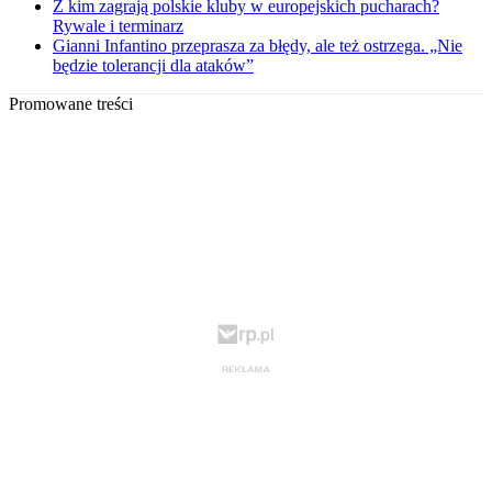
Z kim zagrają polskie kluby w europejskich pucharach?
Rywale i terminarz
Gianni Infantino przeprasza za błędy, ale też ostrzega. „Nie
będzie tolerancji dla ataków”
Promowane treści