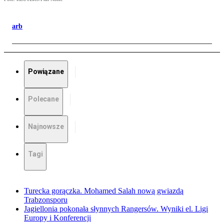
arb
Powiązane
Polecane
Najnowsze
Tagi
Turecka gorączka. Mohamed Salah nową gwiazdą
Trabzonsporu
Jagiellonia pokonała słynnych Rangersów. Wyniki el. Ligi
Europy i Konferencji