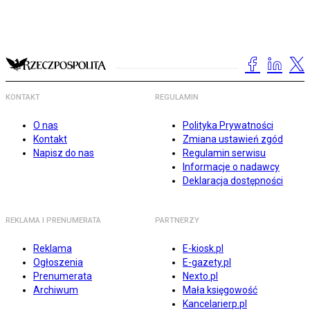
KONTAKT
REGULAMIN
O nas
Polityka Prywatności
Kontakt
Zmiana ustawień zgód
Napisz do nas
Regulamin serwisu
Informacje o nadawcy
Deklaracja dostępności
REKLAMA I PRENUMERATA
PARTNERZY
Reklama
E-kiosk.pl
Ogłoszenia
E-gazety.pl
Prenumerata
Nexto.pl
Archiwum
Mała księgowość
Kancelarierp.pl