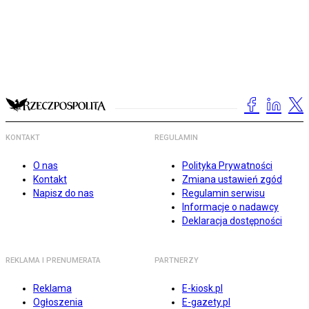
KONTAKT
REGULAMIN
O nas
Polityka Prywatności
Kontakt
Zmiana ustawień zgód
Napisz do nas
Regulamin serwisu
Informacje o nadawcy
Deklaracja dostępności
REKLAMA I PRENUMERATA
PARTNERZY
Reklama
E-kiosk.pl
Ogłoszenia
E-gazety.pl