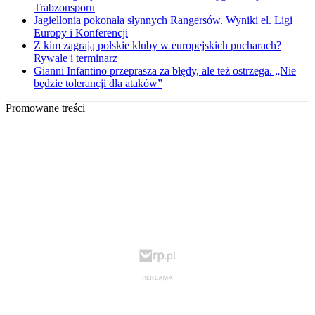
Trabzonsporu
Jagiellonia pokonała słynnych Rangersów. Wyniki el. Ligi
Europy i Konferencji
Z kim zagrają polskie kluby w europejskich pucharach?
Rywale i terminarz
Gianni Infantino przeprasza za błędy, ale też ostrzega. „Nie
będzie tolerancji dla ataków”
Promowane treści