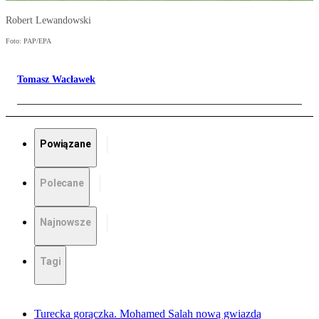
Robert Lewandowski
Foto: PAP/EPA
Tomasz Wacławek
Powiązane
Polecane
Najnowsze
Tagi
Turecka gorączka. Mohamed Salah nową gwiazdą