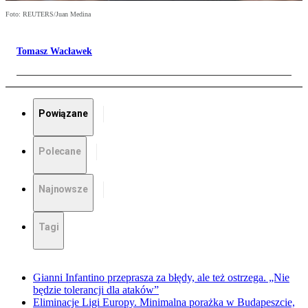
Foto: REUTERS/Juan Medina
Tomasz Wacławek
Powiązane
Polecane
Najnowsze
Tagi
Gianni Infantino przeprasza za błędy, ale też ostrzega. „Nie
będzie tolerancji dla ataków”
Eliminacje Ligi Europy. Minimalna porażka w Budapeszcie,