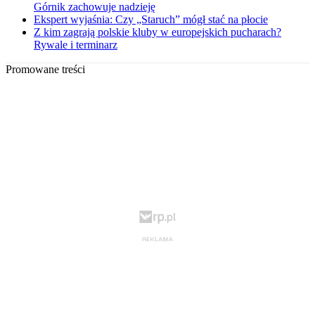
Górnik zachowuje nadzieję
Ekspert wyjaśnia: Czy „Staruch” mógł stać na płocie
Z kim zagrają polskie kluby w europejskich pucharach?
Rywale i terminarz
Promowane treści