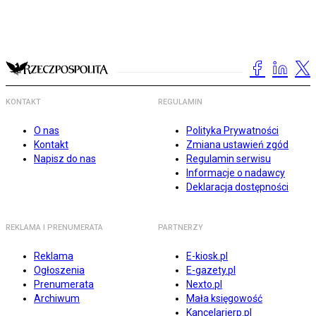
KONTAKT
REGULAMIN
O nas
Polityka Prywatności
Kontakt
Zmiana ustawień zgód
Napisz do nas
Regulamin serwisu
Informacje o nadawcy
Deklaracja dostępności
REKLAMA I PRENUMERATA
PARTNERZY
Reklama
E-kiosk.pl
Ogłoszenia
E-gazety.pl
Prenumerata
Nexto.pl
Archiwum
Mała księgowość
Kancelarierp.pl