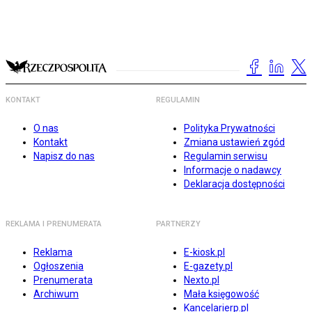
KONTAKT
REGULAMIN
O nas
Polityka Prywatności
Kontakt
Zmiana ustawień zgód
Napisz do nas
Regulamin serwisu
Informacje o nadawcy
Deklaracja dostępności
REKLAMA I PRENUMERATA
PARTNERZY
Reklama
E-kiosk.pl
Ogłoszenia
E-gazety.pl
Prenumerata
Nexto.pl
Archiwum
Mała księgowość
Kancelarierp.pl