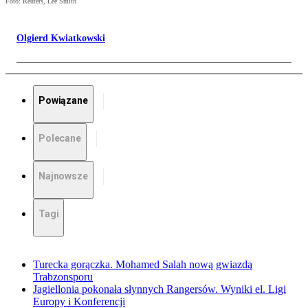
Foto: Reuters, Lee Smith
Olgierd Kwiatkowski
Powiązane
Polecane
Najnowsze
Tagi
Turecka gorączka. Mohamed Salah nową gwiazdą
Trabzonsporu
Jagiellonia pokonała słynnych Rangersów. Wyniki el. Ligi
Europy i Konferencji