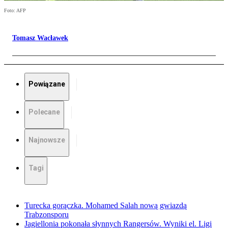
Foto: AFP
Tomasz Wacławek
Powiązane
Polecane
Najnowsze
Tagi
Turecka gorączka. Mohamed Salah nową gwiazdą
Trabzonsporu
Jagiellonia pokonała słynnych Rangersów. Wyniki el. Ligi