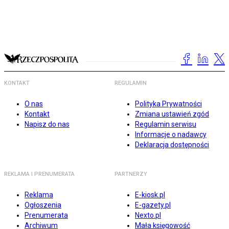
KONTAKT
REGULAMIN
O nas
Polityka Prywatności
Kontakt
Zmiana ustawień zgód
Napisz do nas
Regulamin serwisu
Informacje o nadawcy
Deklaracja dostępności
REKLAMA I PRENUMERATA
PARTNERZY
Reklama
E-kiosk.pl
Ogłoszenia
E-gazety.pl
Prenumerata
Nexto.pl
Archiwum
Mała księgowość