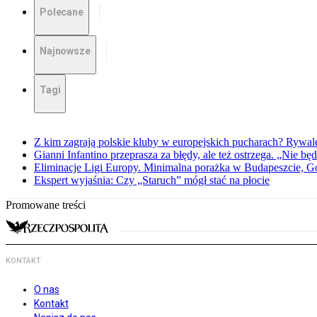
Polecane
Najnowsze
Tagi
Z kim zagrają polskie kluby w europejskich pucharach? Rywale
Gianni Infantino przeprasza za błędy, ale też ostrzega. „Nie będ
Eliminacje Ligi Europy. Minimalna porażka w Budapeszcie, G
Ekspert wyjaśnia: Czy „Staruch” mógł stać na płocie
Promowane treści
KONTAKT
O nas
Kontakt