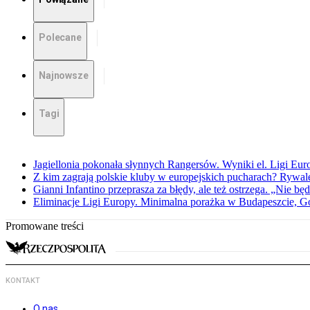
Polecane
Najnowsze
Tagi
Jagiellonia pokonała słynnych Rangersów. Wyniki el. Ligi Eur
Z kim zagrają polskie kluby w europejskich pucharach? Rywale
Gianni Infantino przeprasza za błędy, ale też ostrzega. „Nie będ
Eliminacje Ligi Europy. Minimalna porażka w Budapeszcie, G
Promowane treści
KONTAKT
O nas