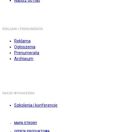
Napisz do nas
REKLAMA I PRENUMERATA
Reklama
Ogłoszenia
Prenumerata
Archiwum
NASZE WYDARZENIA
Szkolenia i konferencje
MAPA STRONY
OFERTA PRODUKTOWA