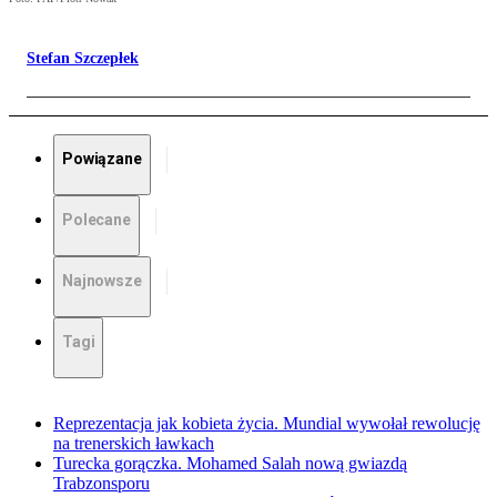
Stefan Szczepłek
Powiązane
Polecane
Najnowsze
Tagi
Reprezentacja jak kobieta życia. Mundial wywołał rewolucję
na trenerskich ławkach
Turecka gorączka. Mohamed Salah nową gwiazdą
Trabzonsporu