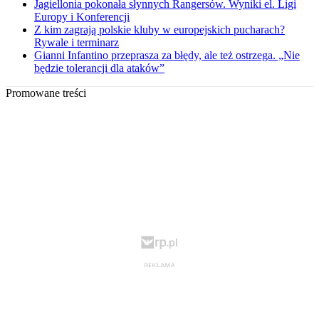
Jagiellonia pokonała słynnych Rangersów. Wyniki el. Ligi
Europy i Konferencji
Z kim zagrają polskie kluby w europejskich pucharach?
Rywale i terminarz
Gianni Infantino przeprasza za błędy, ale też ostrzega. „Nie
będzie tolerancji dla ataków”
Promowane treści