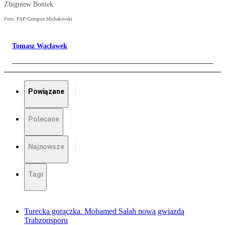
Zbigniew Boniek
Foto: PAP/Grzegorz Michałowski
Tomasz Wacławek
Powiązane
Polecane
Najnowsze
Tagi
Turecka gorączka. Mohamed Salah nową gwiazdą
Trabzonsporu