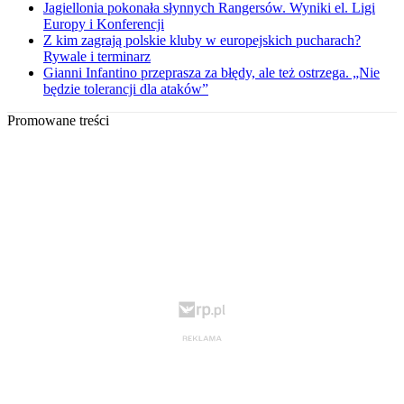
Jagiellonia pokonała słynnych Rangersów. Wyniki el. Ligi
Europy i Konferencji
Z kim zagrają polskie kluby w europejskich pucharach?
Rywale i terminarz
Gianni Infantino przeprasza za błędy, ale też ostrzega. „Nie
będzie tolerancji dla ataków”
Promowane treści