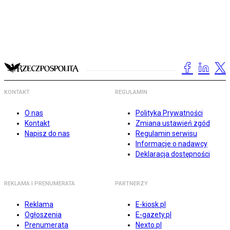
KONTAKT
REGULAMIN
O nas
Polityka Prywatności
Kontakt
Zmiana ustawień zgód
Napisz do nas
Regulamin serwisu
Informacje o nadawcy
Deklaracja dostępności
REKLAMA I PRENUMERATA
PARTNERZY
Reklama
E-kiosk.pl
Ogłoszenia
E-gazety.pl
Prenumerata
Nexto.pl