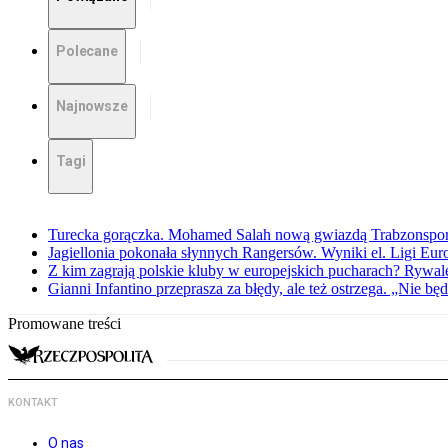
Polecane
Najnowsze
Tagi
Turecka gorączka. Mohamed Salah nową gwiazdą Trabzonspo
Jagiellonia pokonała słynnych Rangersów. Wyniki el. Ligi Eur
Z kim zagrają polskie kluby w europejskich pucharach? Rywale
Gianni Infantino przeprasza za błędy, ale też ostrzega. „Nie będ
Promowane treści
KONTAKT
O nas