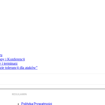
ru
opy i Konferencji
 i terminarz
zie tolerancji dla ataków”
REGULAMIN
Polityka Prywatności