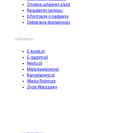
Zmiana ustawień zgód
Regulamin serwisu
Informacje o nadawcy
Deklaracja dostępności
PARTNERZY
E-kiosk.pl
E-gazety.pl
Nexto.pl
Mała księgowość
Kancelarierp.pl
Wieści Rolnicze
Życie Warszawy