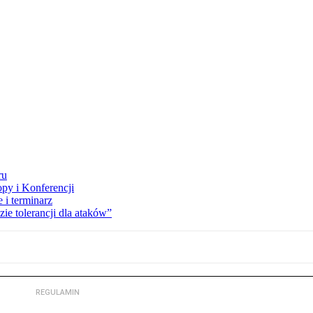
ru
opy i Konferencji
 i terminarz
zie tolerancji dla ataków”
REGULAMIN