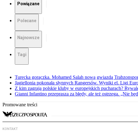
Powiązane
Polecane
Najnowsze
Tagi
Turecka gorączka. Mohamed Salah nową gwiazdą Trabzonspo
Jagiellonia pokonała słynnych Rangersów. Wyniki el. Ligi Eur
Z kim zagrają polskie kluby w europejskich pucharach? Rywale
Gianni Infantino przeprasza za błędy, ale też ostrzega. „Nie będ
Promowane treści
KONTAKT