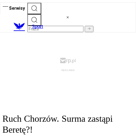
Serwisy
S
port
Ruch Chorzów. Surma zastąpi
Beretę?!