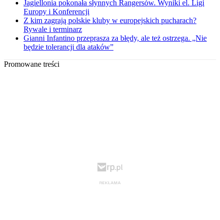
Jagiellonia pokonała słynnych Rangersów. Wyniki el. Ligi
Europy i Konferencji
Z kim zagrają polskie kluby w europejskich pucharach?
Rywale i terminarz
Gianni Infantino przeprasza za błędy, ale też ostrzega. „Nie
będzie tolerancji dla ataków”
Promowane treści