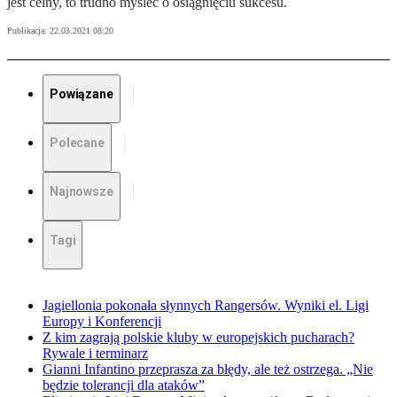
jest celny, to trudno myśleć o osiągnięciu sukcesu.
Publikacja:
22.03.2021 08:20
Powiązane
Polecane
Najnowsze
Tagi
Jagiellonia pokonała słynnych Rangersów. Wyniki el. Ligi
Europy i Konferencji
Z kim zagrają polskie kluby w europejskich pucharach?
Rywale i terminarz
Gianni Infantino przeprasza za błędy, ale też ostrzega. „Nie
będzie tolerancji dla ataków”