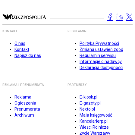
KONTAKT
REGULAMIN
O nas
Polityka Prywatności
Kontakt
Zmiana ustawień zgód
Napisz do nas
Regulamin serwisu
Informacje o nadawcy
Deklaracja dostępności
REKLAMA I PRENUMERATA
PARTNERZY
Reklama
E-kiosk.pl
Ogłoszenia
E-gazety.pl
Prenumerata
Nexto.pl
Archiwum
Mała księgowość
Kancelarierp.pl
Wieści Rolnicze
Życie Warszawy