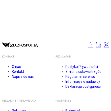
KONTAKT
REGULAMIN
O nas
Polityka Prywatności
Kontakt
Zmiana ustawień zgód
Napisz do nas
Regulamin serwisu
Informacje o nadawcy
Deklaracja dostępności
REKLAMA I PRENUMERATA
PARTNERZY
Reklama
E-kiosk.pl