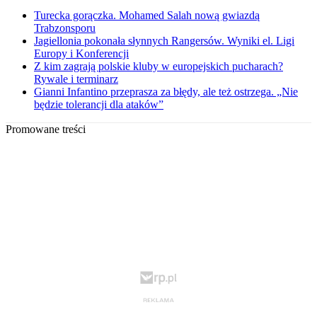
Turecka gorączka. Mohamed Salah nową gwiazdą
Trabzonsporu
Jagiellonia pokonała słynnych Rangersów. Wyniki el. Ligi
Europy i Konferencji
Z kim zagrają polskie kluby w europejskich pucharach?
Rywale i terminarz
Gianni Infantino przeprasza za błędy, ale też ostrzega. „Nie
będzie tolerancji dla ataków”
Promowane treści