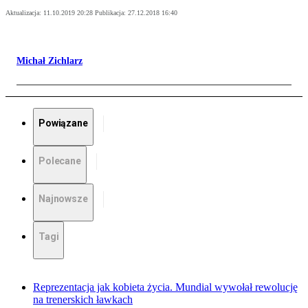
Aktualizacja:
11.10.2019 20:28
Publikacja:
27.12.2018 16:40
Michał Zichlarz
Powiązane
Polecane
Najnowsze
Tagi
Reprezentacja jak kobieta życia. Mundial wywołał rewolucję
na trenerskich ławkach