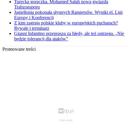
Turecka gorączka. Mohamed Salah nową gwiazdą
Trabzonsporu
Jagiellonia pokonała słynnych Rangersów. Wyniki el. Ligi
Europy i Konferencji
Z kim zagrają polskie kluby w europejskich pucharach?
Rywale i terminarz
Gianni Infantino przeprasza za błędy, ale też ostrzega. „Nie
będzie tolerancji dla ataków”
Promowane treści