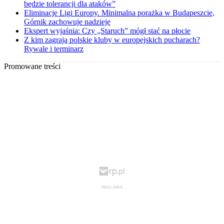
będzie tolerancji dla ataków”
Eliminacje Ligi Europy. Minimalna porażka w Budapeszcie,
Górnik zachowuje nadzieję
Ekspert wyjaśnia: Czy „Staruch” mógł stać na płocie
Z kim zagrają polskie kluby w europejskich pucharach?
Rywale i terminarz
Promowane treści