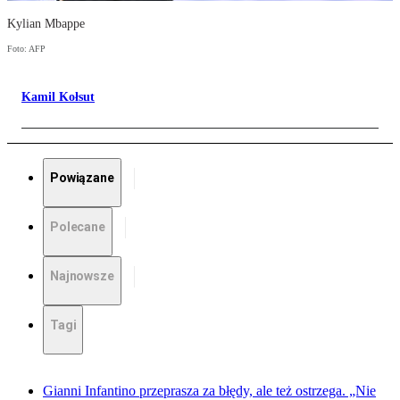
Kylian Mbappe
Foto: AFP
Kamil Kołsut
Powiązane
Polecane
Najnowsze
Tagi
Gianni Infantino przeprasza za błędy, ale też ostrzega. „Nie