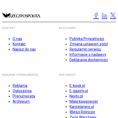
KONTAKT
REGULAMIN
O nas
Polityka Prywatności
Kontakt
Zmiana ustawień zgód
Napisz do nas
Regulamin serwisu
Informacje o nadawcy
Deklaracja dostępności
REKLAMA I PRENUMERATA
PARTNERZY
Reklama
E-kiosk.pl
Ogłoszenia
E-gazety.pl
Prenumerata
Nexto.pl
Archiwum
Mała księgowość
Kancelarierp.pl
Wieści Rolnicze
Życie Warszawy