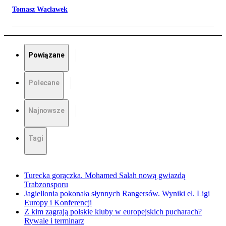
Tomasz Wacławek
Powiązane
Polecane
Najnowsze
Tagi
Turecka gorączka. Mohamed Salah nową gwiazdą
Trabzonsporu
Jagiellonia pokonała słynnych Rangersów. Wyniki el. Ligi
Europy i Konferencji
Z kim zagrają polskie kluby w europejskich pucharach?
Rywale i terminarz