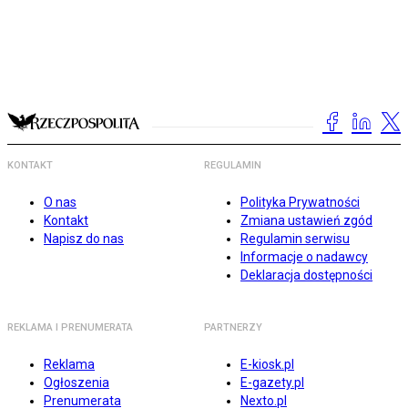
KONTAKT
REGULAMIN
O nas
Polityka Prywatności
Kontakt
Zmiana ustawień zgód
Napisz do nas
Regulamin serwisu
Informacje o nadawcy
Deklaracja dostępności
REKLAMA I PRENUMERATA
PARTNERZY
Reklama
E-kiosk.pl
Ogłoszenia
E-gazety.pl
Prenumerata
Nexto.pl