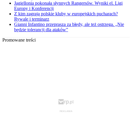
Jagiellonia pokonała słynnych Rangersów. Wyniki el. Ligi
Europy i Konferencji
Z kim zagrają polskie kluby w europejskich pucharach?
Rywale i terminarz
Gianni Infantino przeprasza za błędy, ale też ostrzega. „Nie
będzie tolerancji dla ataków”
Promowane treści