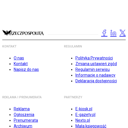
KONTAKT
REGULAMIN
O nas
Polityka Prywatności
Kontakt
Zmiana ustawień zgód
Napisz do nas
Regulamin serwisu
Informacje o nadawcy
Deklaracja dostępności
REKLAMA I PRENUMERATA
PARTNERZY
Reklama
E-kiosk.pl
Ogłoszenia
E-gazety.pl
Prenumerata
Nexto.pl
Archiwum
Mała księgowość