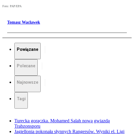
Foto: PAP/EPA
Tomasz Wacławek
Powiązane
Polecane
Najnowsze
Tagi
Turecka gorączka. Mohamed Salah nową gwiazdą
Trabzonsporu
Jagiellonia pokonała słynnych Rangersów. Wyniki el. Ligi