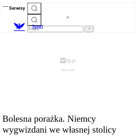
Serwisy
S
port
Bolesna porażka. Niemcy
wygwizdani we własnej stolicy