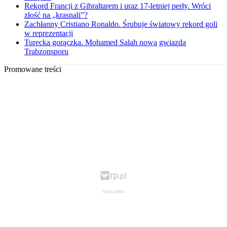
Rekord Francji z Gibraltarem i uraz 17-letniej perły. Wróci
złość na „krasnali”?
Zachłanny Cristiano Ronaldo. Śrubuje światowy rekord goli
w reprezentacji
Turecka gorączka. Mohamed Salah nową gwiazdą
Trabzonsporu
Promowane treści