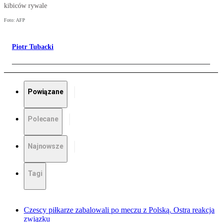
kibiców rywale
Foto: AFP
Piotr Tubacki
Powiązane
Polecane
Najnowsze
Tagi
Czescy piłkarze zabalowali po meczu z Polską. Ostra reakcja
związku