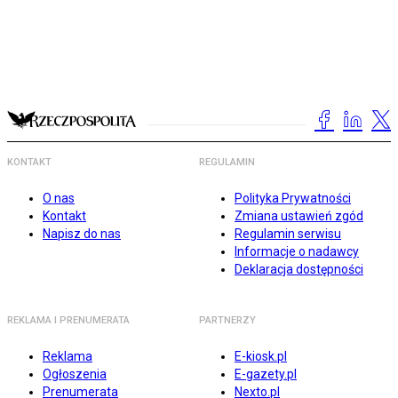
KONTAKT
REGULAMIN
O nas
Polityka Prywatności
Kontakt
Zmiana ustawień zgód
Napisz do nas
Regulamin serwisu
Informacje o nadawcy
Deklaracja dostępności
REKLAMA I PRENUMERATA
PARTNERZY
Reklama
E-kiosk.pl
Ogłoszenia
E-gazety.pl
Prenumerata
Nexto.pl