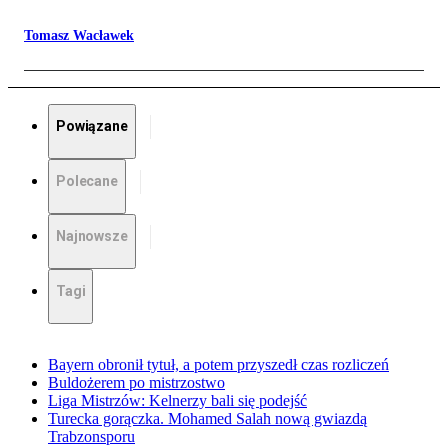
Tomasz Wacławek
Powiązane
Polecane
Najnowsze
Tagi
Bayern obronił tytuł, a potem przyszedł czas rozliczeń
Buldożerem po mistrzostwo
Liga Mistrzów: Kelnerzy bali się podejść
Turecka gorączka. Mohamed Salah nową gwiazdą
Trabzonsporu