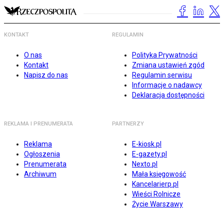
KONTAKT
REGULAMIN
O nas
Polityka Prywatności
Kontakt
Zmiana ustawień zgód
Napisz do nas
Regulamin serwisu
Informacje o nadawcy
Deklaracja dostępności
REKLAMA I PRENUMERATA
PARTNERZY
Reklama
E-kiosk.pl
Ogłoszenia
E-gazety.pl
Prenumerata
Nexto.pl
Archiwum
Mała księgowość
Kancelarierp.pl
Wieści Rolnicze
Życie Warszawy